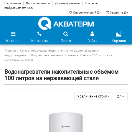
О компании
Способы оплаты
Доставка заказов
Контакты
mail@aquatherm72.ru
Список желаний (
0
)
Сравнить (
0
)
0
Каталог
Контакты
Поиск
Войти
Корзина
Главная
Каталог оборудования для отопления, водоснабжения и
водоотведения.
Водонагреватели накопительные объёмом 100 литров из
нержавеющей стали
Водонагреватели накопительные объёмом
100 литров из нержавеющей стали
Увеличение стоимости
27