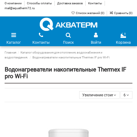
О компании
Способы оплаты
Доставка заказов
Контакты
mail@aquatherm72.ru
Список желаний (
0
)
Сравнить (
0
)
0
Каталог
Контакты
Поиск
Войти
Корзина
Главная
Каталог оборудования для отопления, водоснабжения и
водоотведения.
Водонагреватели накопительные Thermex IF pro Wi-Fi
Водонагреватели накопительные Thermex IF
pro Wi-Fi
Увеличение стоимости
6