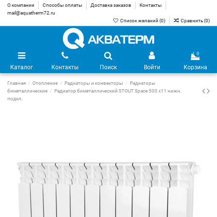
О компании
Способы оплаты
Доставка заказов
Контакты
mail@aquatherm72.ru
Список желаний (
0
)
Сравнить (
0
)
0
Каталог
Контакты
Поиск
Войти
Корзина
Главная
Отопление
Радиаторы и конвекторы
Радиаторы
биметаллические
Радиатор биметаллический STOUT Space 500 х11 нижн.
подкл.