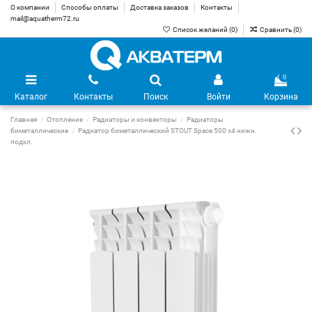
О компании
Способы оплаты
Доставка заказов
Контакты
mail@aquatherm72.ru
Список желаний (
0
)
Сравнить (
0
)
0
Каталог
Контакты
Поиск
Войти
Корзина
Главная
Отопление
Радиаторы и конвекторы
Радиаторы
биметаллические
Радиатор биметаллический STOUT Space 500 х4 нижн.
подкл.