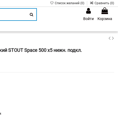
Список желаний (
0
)
Сравнить (
0
)
Войти
Корзина
1
ий STOUT Space 500 х5 нижн. подкл.
м