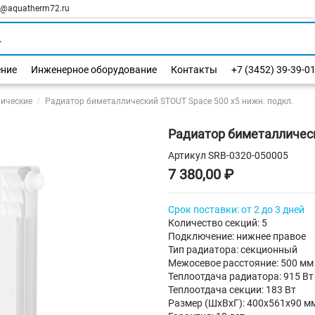
l@aquatherm72.ru
ение
Инженерное оборудование
Контакты
+7 (3452) 39-39-0
ические
Радиатор биметаллический STOUT Space 500 х5 нижн. подкл.
Радиатор биметаллическ
Артикул
SRB-0320-050005
7 380,00 ₽
Срок поставки: от 2 до 3 дней
Количество секций: 5
Подключение: нижнее правое
Тип радиатора: секционный
Межосевое расстояние: 500 мм
Теплоотдача радиатора: 915 Вт
Теплоотдача секции: 183 Вт
Размер (ШхВхГ): 400х561х90 м