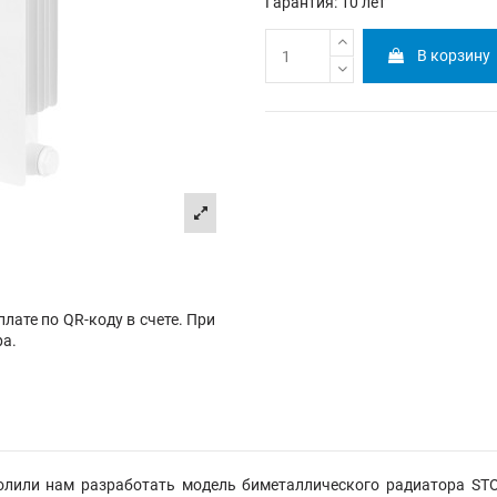
Гарантия: 10 лет
В корзину
лате по QR-коду в счете. При
ра.
лили нам разработать модель биметаллического радиатора STO