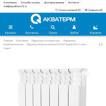
О компании
Способы оплаты
Доставка заказов
Контакты
mail@aquatherm72.ru
Список желаний (
0
)
Сравнить (
0
)
0
Каталог
Контакты
Поиск
Войти
Корзина
Главная
Отопление
Радиаторы и конвекторы
Радиаторы
биметаллические
Радиатор биметаллический STOUT Space 500 х7 нижн.
подкл.