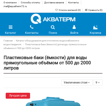
О компании
Способы оплаты
Доставка заказов
Контакты
mail@aquatherm72.ru
Список желаний (
0
)
Сравнить (
0
)
0
Каталог
Контакты
Поиск
Войти
Корзина
Главная
Каталог оборудования для отопления, водоснабжения и
водоотведения.
Пластиковые баки (ёмкости) для воды прямоугольные
объёмом от 500 до 2000 литров
Пластиковые баки (ёмкости) для воды
прямоугольные объёмом от 500 до 2000
литров
Увеличение стоимости
9
Лучшая цена