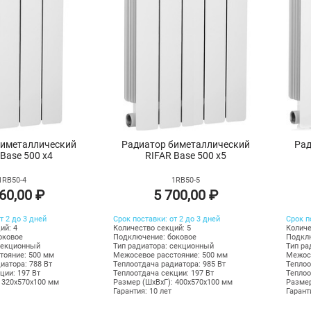
биметаллический
Радиатор биметаллический
Рад
 Base 500 х4
RIFAR Base 500 х5
1RB50-4
1RB50-5
60,00 ₽
5 700,00 ₽
т 2 до 3 дней
Срок поставки: от 2 до 3 дней
Срок п
ий: 4
Количество секций: 5
Количе
оковое
Подключение: боковое
Подклю
секционный
Тип радиатора: секционный
Тип ра
тояние: 500 мм
Межосевое расстояние: 500 мм
Межосе
иатора: 788 Вт
Теплоотдача радиатора: 985 Вт
Теплоо
ции: 197 Вт
Теплоотдача секции: 197 Вт
Теплоо
 320х570х100 мм
Размер (ШхВхГ): 400х570х100 мм
Размер
Гарантия: 10 лет
Гарант