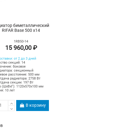
иатор биметаллический
RIFAR Base 500 х14
1RB50-14
15 960,00 ₽
оставки: от 2 до 3 дней
ство секций: 14
чение: боковое
диатора: секционный
вое расстояние: 500 мм
тдача радиатора: 2758 Вт
тдача секции: 197 Вт
 (ШхВхГ): 1120х570х100 мм
ия: 10 лет
В корзину
ов