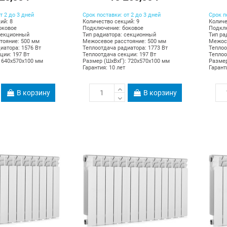
т 2 до 3 дней
Срок поставки: от 2 до 3 дней
Срок п
ий: 8
Количество секций: 9
Количе
оковое
Подключение: боковое
Подклю
секционный
Тип радиатора: секционный
Тип ра
тояние: 500 мм
Межосевое расстояние: 500 мм
Межосе
иатора: 1576 Вт
Теплоотдача радиатора: 1773 Вт
Теплоо
ции: 197 Вт
Теплоотдача секции: 197 Вт
Теплоо
 640х570х100 мм
Размер (ШхВхГ): 720х570х100 мм
Размер
Гарантия: 10 лет
Гарант
В корзину
В корзину