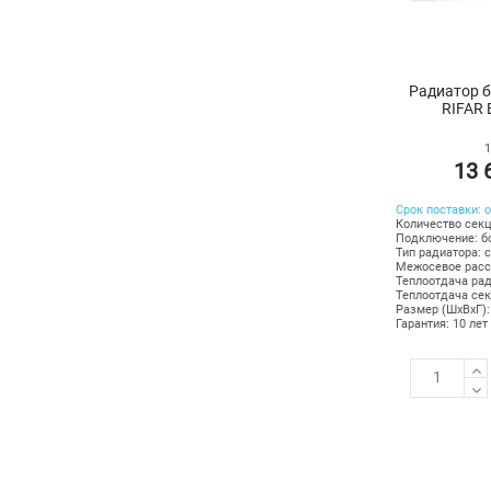
Радиатор 
RIFAR 
13 
Срок поставки: о
Количество секц
Подключение: б
Тип радиатора: 
Межосевое расс
Теплоотдача рад
Теплоотдача сек
Размер (ШхВхГ):
Гарантия: 10 лет