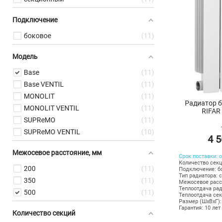
Подключение
боковое
11
Модель
Base
11
Base VENTIL
11
MONOLIT
11
Радиатор 
MONOLIT VENTIL
11
RIFAR
SUPReMO
11
SUPReMO VENTIL
10
4 5
Межосевое расстояние, мм
Срок поставки: о
Количество секц
200
11
Подключение: б
Тип радиатора: 
350
11
Межосевое расс
Теплоотдача рад
500
11
Теплоотдача сек
Размер (ШхВхГ):
Гарантия: 10 лет
Количество секций