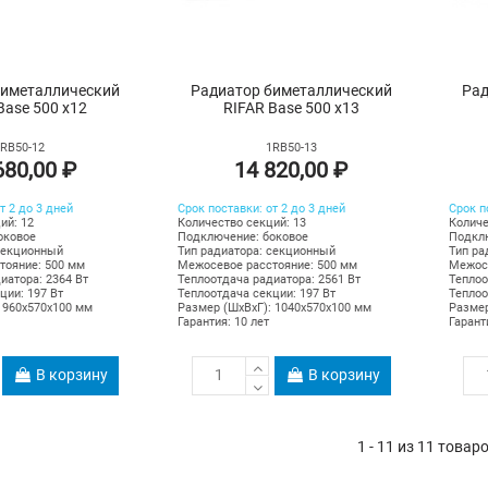
биметаллический
Радиатор биметаллический
Рад
Base 500 х12
RIFAR Base 500 х13
1RB50-12
1RB50-13
680,00 ₽
14 820,00 ₽
т 2 до 3 дней
Срок поставки: от 2 до 3 дней
Срок п
ий: 12
Количество секций: 13
Количе
оковое
Подключение: боковое
Подклю
секционный
Тип радиатора: секционный
Тип ра
тояние: 500 мм
Межосевое расстояние: 500 мм
Межосе
иатора: 2364 Вт
Теплоотдача радиатора: 2561 Вт
Теплоо
ции: 197 Вт
Теплоотдача секции: 197 Вт
Теплоо
 960х570х100 мм
Размер (ШхВхГ): 1040х570х100 мм
Размер
Гарантия: 10 лет
Гарант
В корзину
В корзину
1 - 11 из 11 товар