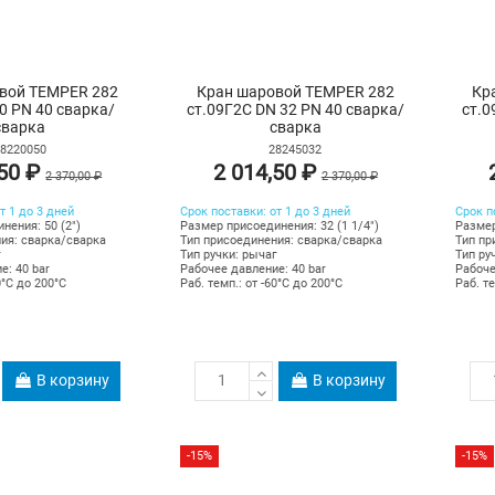
вой TEMPER 282
Кран шаровой TEMPER 282
Кр
50 PN 40 сварка/
ст.09Г2С DN 32 PN 40 сварка/
ст.0
сварка
сварка
8220050
28245032
,50 ₽
2 014,50 ₽
2 370,00 ₽
2 370,00 ₽
т 1 до 3 дней
Срок поставки: от 1 до 3 дней
Срок п
нения: 50 (2")
Размер присоединения: 32 (1 1/4")
Размер
ия: сварка/сварка
Тип присоединения: сварка/сварка
Тип пр
г
Тип ручки: рычаг
Тип ру
е: 40 bar
Рабочее давление: 40 bar
Рабоче
0°C до 200°C
Раб. темп.: от -60°C до 200°C
Раб. те
В корзину
В корзину
-15%
-15%