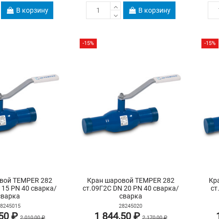
В корзину
В корзину
-15%
-15%
вой TEMPER 282
Кран шаровой TEMPER 282
Кр
 15 PN 40 сварка/
ст.09Г2С DN 20 PN 40 сварка/
ст
сварка
сварка
8245015
28245020
,50 ₽
1 844,50 ₽
2 010,00 ₽
2 170,00 ₽