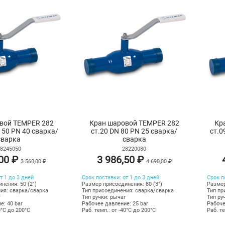
вой TEMPER 282
Кран шаровой TEMPER 282
Кр
 50 PN 40 сварка/
ст.20 DN 80 PN 25 сварка/
ст.0
сварка
сварка
8245050
28220080
,00 ₽
3 986,50 ₽
3 560,00 ₽
4 690,00 ₽
т 1 до 3 дней
Срок поставки: от 1 до 3 дней
Срок п
нения: 50 (2")
Размер присоединения: 80 (3")
Размер
ия: сварка/сварка
Тип присоединения: сварка/сварка
Тип пр
г
Тип ручки: рычаг
Тип ру
е: 40 bar
Рабочее давление: 25 bar
Рабоче
0°C до 200°C
Раб. темп.: от -40°C до 200°C
Раб. те