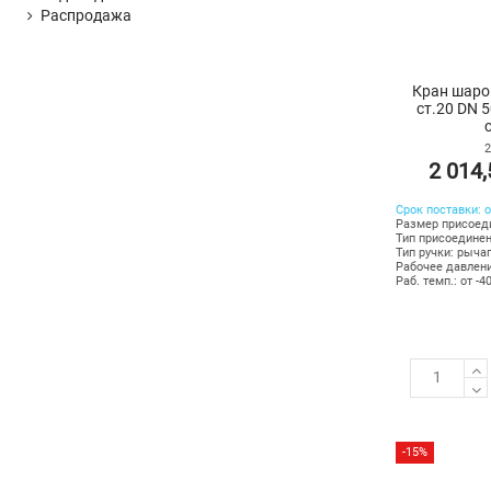
Распродажа
Кран шаро
ст.20 DN 
2
2 014
Срок поставки: о
Размер присоеди
Тип присоединен
Тип ручки: рыча
Рабочее давлени
Раб. темп.: от -4
-15%