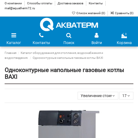
О компании
Способы оплаты
Доставка заказов
Контакты
mail@aquatherm72.ru
Список желаний (
0
)
Сравнить (
0
)
0
Каталог
Контакты
Поиск
Войти
Корзина
Главная
Каталог оборудования для отопления, водоснабжения и
водоотведения.
Одноконтурные напольные газовые котлы BAXI
Одноконтурные напольные газовые котлы
BAXI
Увеличение стоимости
17