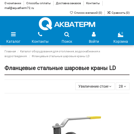
О компании
Способы оплаты
Доставка заказов
Контакты
mail@aquatherm72.ru
Список желаний (
0
)
Сравнить (
0
)
0
Каталог
Контакты
Поиск
Войти
Корзина
Главная
Каталог оборудования для отопления, водоснабжения и
водоотведения.
Фланцевые стальные шаровые краны LD
Фланцевые стальные шаровые краны LD
Увеличение стоимости
28