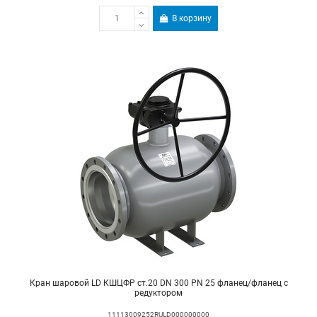
В корзину
Кран шаровой LD КШЦФР ст.20 DN 300 PN 25 фланец/фланец с
редуктором
11113009252RULD000000000