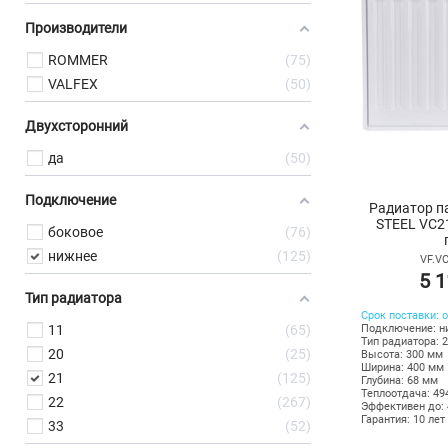
Производители
ROMMER
75
VALFEX
50
Двухсторонний
да
50
Подключение
Радиатор п
STEEL VC2
боковое
76
нижнее
125
VF.VC
5 1
Тип радиатора
Срок поставки: о
11
65
Подключение: н
Тип радиатора: 
20
25
Высота: 300 мм
Ширина: 400 мм
21
125
Глубина: 68 мм
Теплоотдача: 49
22
267
Эффективен до: 
Гарантия: 10 лет
33
52