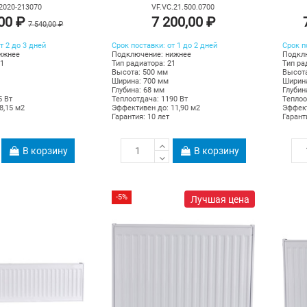
2020-213070
VF.VC.21.500.0700
,00 ₽
7 200,00 ₽
7 540,00 ₽
т 2 до 3 дней
Срок поставки: от 1 до 2 дней
Срок п
ижнее
Подключение: нижнее
Подкл
21
Тип радиатора: 21
Тип ра
Высота: 500 мм
Высота
Ширина: 700 мм
Ширина
Глубина: 68 мм
Глубин
5 Вт
Теплоотдача: 1190 Вт
Теплоо
8,15 м2
Эффективен до: 11,90 м2
Эффект
Гарантия: 10 лет
Гарант
В корзину
В корзину
-5%
Лучшая цена