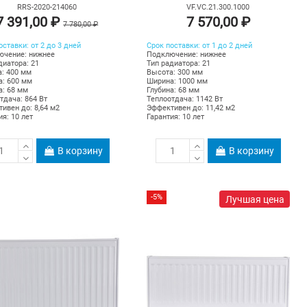
RRS-2020-214060
VF.VC.21.300.1000
7 391,00 ₽
7 570,00 ₽
7 780,00 ₽
оставки: от 2 до 3 дней
Срок поставки: от 1 до 2 дней
ючение: нижнее
Подключение: нижнее
диатора: 21
Тип радиатора: 21
: 400 мм
Высота: 300 мм
: 600 мм
Ширина: 1000 мм
а: 68 мм
Глубина: 68 мм
тдача: 864 Вт
Теплоотдача: 1142 Вт
ивен до: 8,64 м2
Эффективен до: 11,42 м2
ия: 10 лет
Гарантия: 10 лет
В корзину
В корзину
-5%
Лучшая цена