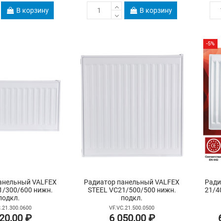
В корзину
В корзину
-5%
анельный VALFEX
Радиатор панельный VALFEX
Ради
1/300/600 нижн.
STEEL VC21/500/500 нижн.
21/4
подкл.
подкл.
.21.300.0600
VF.VC.21.500.0500
20,00 ₽
6 050,00 ₽