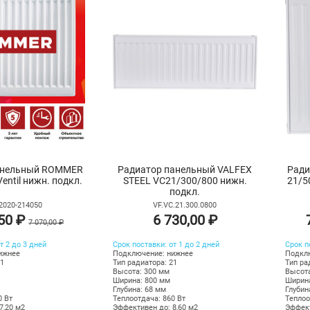
анельный ROMMER
Радиатор панельный VALFEX
Ради
entil нижн. подкл.
STEEL VC21/300/800 нижн.
21/5
подкл.
2020-214050
VF.VC.21.300.0800
,50 ₽
6 730,00 ₽
7 070,00 ₽
т 2 до 3 дней
Срок поставки: от 1 до 2 дней
Срок п
ижнее
Подключение: нижнее
Подкл
21
Тип радиатора: 21
Тип ра
Высота: 300 мм
Высота
Ширина: 800 мм
Ширина
Глубина: 68 мм
Глубин
0 Вт
Теплоотдача: 860 Вт
Теплоо
7,20 м2
Эффективен до: 8,60 м2
Эффект