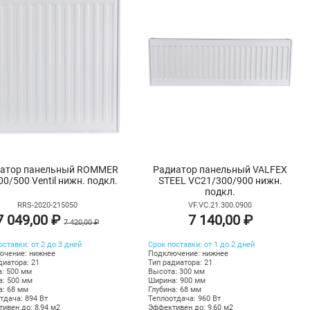
атор панельный ROMMER
Радиатор панельный VALFEX
00/500 Ventil нижн. подкл.
STEEL VC21/300/900 нижн.
подкл.
RRS-2020-215050
VF.VC.21.300.0900
7 049,00 ₽
7 140,00 ₽
7 420,00 ₽
оставки: от 2 до 3 дней
Срок поставки: от 1 до 2 дней
ючение: нижнее
Подключение: нижнее
диатора: 21
Тип радиатора: 21
: 500 мм
Высота: 300 мм
: 500 мм
Ширина: 900 мм
а: 68 мм
Глубина: 68 мм
тдача: 894 Вт
Теплоотдача: 960 Вт
ивен до: 8,94 м2
Эффективен до: 9,60 м2