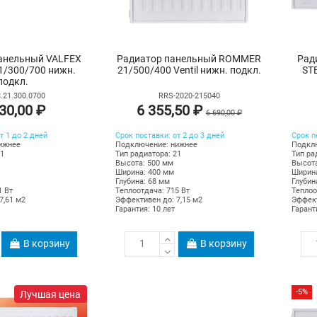
анельный VALFEX
Радиатор панельный ROMMER
Рад
1/300/700 нижн.
21/500/400 Ventil нижн. подкл.
ST
подкл.
.21.300.0700
RRS-2020-215040
30,00 ₽
6 355,50 ₽
6 690,00 ₽
т 1 до 2 дней
Срок поставки: от 2 до 3 дней
Срок п
ижнее
Подключение: нижнее
Подкл
21
Тип радиатора: 21
Тип ра
Высота: 500 мм
Высота
Ширина: 400 мм
Ширина
Глубина: 68 мм
Глубин
1 Вт
Теплоотдача: 715 Вт
Теплоо
7,61 м2
Эффективен до: 7,15 м2
Эффект
Гарантия: 10 лет
Гарант
В корзину
В корзину
-5%
Лучшая цена