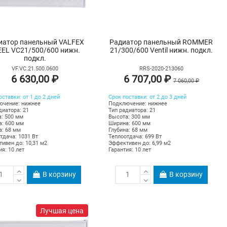
иатор панельный VALFEX
Радиатор панельный ROMMER
EEL VC21/500/600 нижн.
21/300/600 Ventil нижн. подкл.
подкл.
VF.VC.21.500.0600
RRS-2020-213060
6 630,00 ₽
6 707,00 ₽
7 060,00 ₽
оставки: от 1 до 2 дней
Срок поставки: от 2 до 3 дней
ючение: нижнее
Подключение: нижнее
диатора: 21
Тип радиатора: 21
: 500 мм
Высота: 300 мм
: 600 мм
Ширина: 600 мм
а: 68 мм
Глубина: 68 мм
тдача: 1031 Вт
Теплоотдача: 699 Вт
ивен до: 10,31 м2
Эффективен до: 6,99 м2
ия: 10 лет
Гарантия: 10 лет
В корзину
В корзину
Лучшая цена