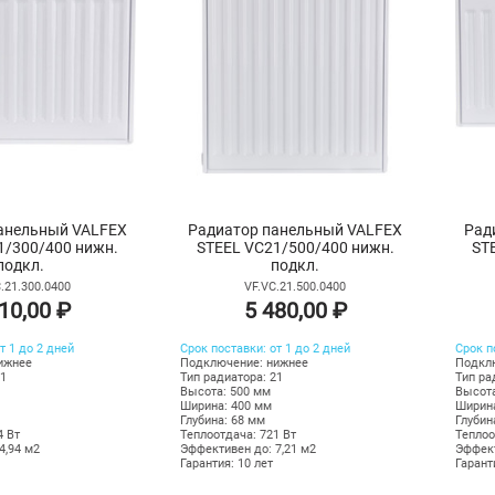
анельный VALFEX
Радиатор панельный VALFEX
Рад
1/300/400 нижн.
STEEL VC21/500/400 нижн.
ST
подкл.
подкл.
.21.300.0400
VF.VC.21.500.0400
10,00 ₽
5 480,00 ₽
т 1 до 2 дней
Срок поставки: от 1 до 2 дней
Срок п
ижнее
Подключение: нижнее
Подкл
21
Тип радиатора: 21
Тип ра
Высота: 500 мм
Высота
Ширина: 400 мм
Ширина
Глубина: 68 мм
Глубин
4 Вт
Теплоотдача: 721 Вт
Теплоо
4,94 м2
Эффективен до: 7,21 м2
Эффект
Гарантия: 10 лет
Гарант