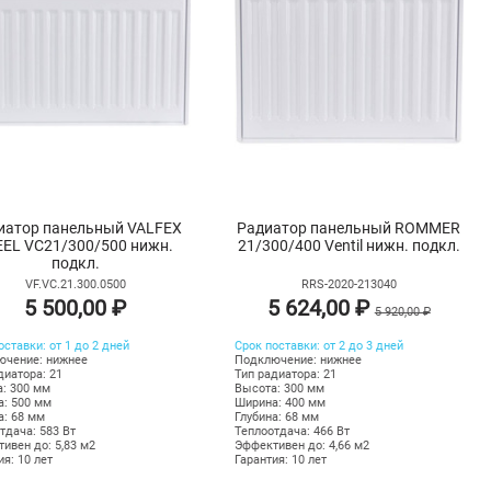
иатор панельный VALFEX
Радиатор панельный ROMMER
EEL VC21/300/500 нижн.
21/300/400 Ventil нижн. подкл.
подкл.
VF.VC.21.300.0500
RRS-2020-213040
5 500,00 ₽
5 624,00 ₽
5 920,00 ₽
оставки: от 1 до 2 дней
Срок поставки: от 2 до 3 дней
ючение: нижнее
Подключение: нижнее
диатора: 21
Тип радиатора: 21
: 300 мм
Высота: 300 мм
: 500 мм
Ширина: 400 мм
а: 68 мм
Глубина: 68 мм
тдача: 583 Вт
Теплоотдача: 466 Вт
ивен до: 5,83 м2
Эффективен до: 4,66 м2
ия: 10 лет
Гарантия: 10 лет