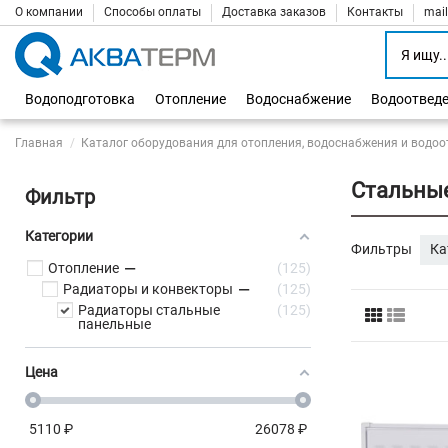
О компании
Способы оплаты
Доставка заказов
Контакты
mai
Водоподготовка
Отопление
Водоснабжение
Водоотвед
Главная
Каталог оборудования для отопления, водоснабжения и водоо
Стальные
Фильтр
Категории
Фильтры
Ка
Отопление
125
Радиаторы и конвекторы
125
Радиаторы стальные
125
панельные
Цена
5110
₽
26078
₽