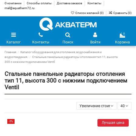
О компании
Способы оплаты
Доставка заказов
Контакты
mail@aquatherm72.ru
Список желаний (
0
)
Сравнить (
0
)
0
Каталог
Контакты
Поиск
Войти
Корзина
Главная
Каталог оборудования для отопления, водоснабжения и
водоотведения.
Стальные панельные радиаторы отопления тип 11, высота
300 с нижним подключением Ventil
Стальные панельные радиаторы отопления
тип 11, высота 300 с нижним подключением
Ventil
Увеличение стоимости
40
-5%
Лучшая цена