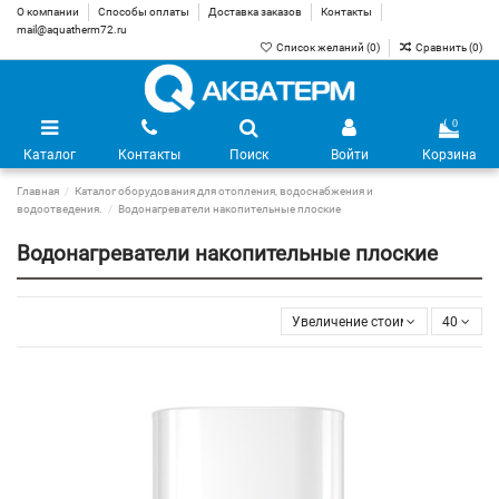
О компании
Способы оплаты
Доставка заказов
Контакты
mail@aquatherm72.ru
Список желаний (
0
)
Сравнить (
0
)
0
Каталог
Контакты
Поиск
Войти
Корзина
Главная
Каталог оборудования для отопления, водоснабжения и
водоотведения.
Водонагреватели накопительные плоские
Водонагреватели накопительные плоские
Увеличение стоимости
40