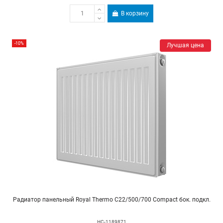
В корзину
-10%
Лучшая цена
Радиатор панельный Royal Thermo C22/500/700 Compact бок. подкл.
НС-1189871