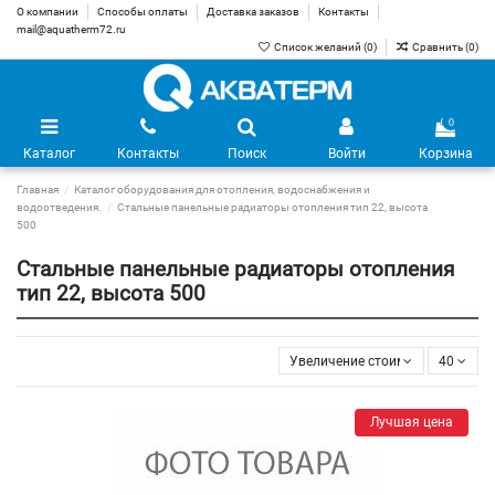
О компании
Способы оплаты
Доставка заказов
Контакты
mail@aquatherm72.ru
Список желаний (
0
)
Сравнить (
0
)
0
Каталог
Контакты
Поиск
Войти
Корзина
Главная
Каталог оборудования для отопления, водоснабжения и
водоотведения.
Стальные панельные радиаторы отопления тип 22, высота
500
Стальные панельные радиаторы отопления
тип 22, высота 500
Увеличение стоимости
40
Лучшая цена