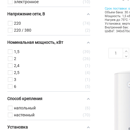
электронное
10
Срок поставки: о
Объем бака: 30 
Напряжение сети, В
Мощность: 1,5 к
Нагрев до 75°С: 
220
74
Установка: верт
Внутренний бак:
220 / 380
2
ШхВхГ: 340х570
Номинальная мощность, кВт
1,5
39
2
26
2,4
1
2,5
4
3
1
6
5
Способ крепления
напольный
6
настенный
70
Установка