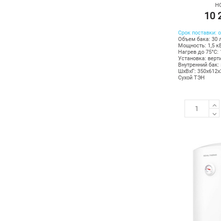
НС
10 
Срок поставки: о
Объем бака: 30 
Мощность: 1,5 к
Нагрев до 75°С: 
Установка: верт
Внутренний бак:
ШхВхГ: 350х612
Сухой ТЭН