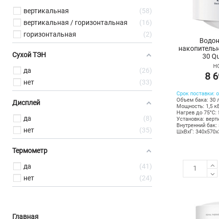
вертикальная
58
вертикальная / горизонтальная
16
горизонтальная
2
Водон
накопительн
Сухой ТЭН
30 Q
НС
да
26
8 6
нет
33
Срок поставки: о
Объем бака: 30 
Дисплей
Мощность: 1,5 к
Нагрев до 75°С: 
да
8
Установка: верт
Внутренний бак:
нет
35
ШхВхГ: 340х570
Термометр
да
41
нет
24
Главная