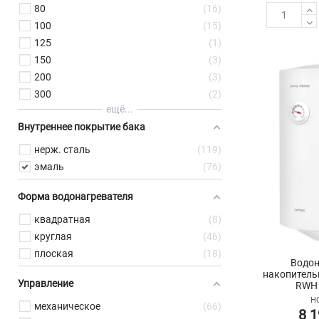
80
16
100
15
125
1
150
3
200
3
300
2
ещё...
Внутреннее покрытие бака
нерж. сталь
119
эмаль
76
Форма водонагревателя
квадратная
8
круглая
46
плоская
18
Водон
накопитель
Управление
RWH 
НС
механическое
66
8 1