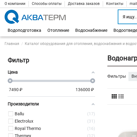
О компании
Способы оплаты
Доставка заказов
Контакты
mai
Водоподготовка
Отопление
Водоснабжение
Водоотвед
Главная
Каталог оборудования для отопления, водоснабжения и водоо
Водонаг
Фильтр
Цена
Фильтры
Вн
7490
₽
136000
₽
Производители
Ballu
17
Electrolux
31
Royal Thermo
16
Thermex
12