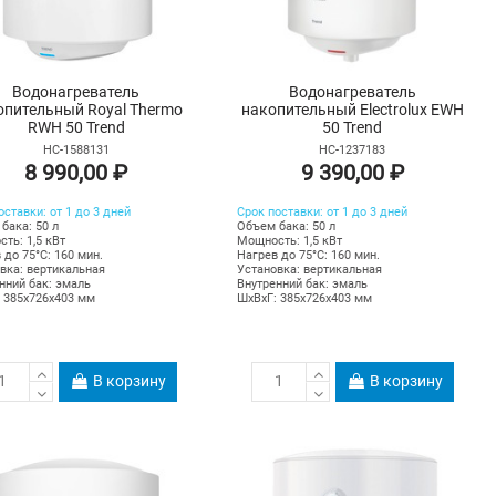
Водонагреватель
Водонагреватель
опительный Royal Thermo
накопительный Electrolux EWH
RWH 50 Trend
50 Trend
НС-1588131
НС-1237183
8 990,00 ₽
9 390,00 ₽
оставки: от 1 до 3 дней
Срок поставки: от 1 до 3 дней
бака: 50 л
Объем бака: 50 л
ть: 1,5 кВт
Мощность: 1,5 кВт
 до 75°С: 160 мин.
Нагрев до 75°С: 160 мин.
вка: вертикальная
Установка: вертикальная
нний бак: эмаль
Внутренний бак: эмаль
 385х726х403 мм
ШхВхГ: 385х726х403 мм
В корзину
В корзину