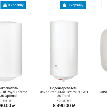
В корзину
В корзину
агреватель
Водонагреватель
ный Royal Thermo
накопительный Electrolux EWH
нако
30 Optimal
30 Trend
-1588125
НС-1237181
90,00 ₽
8 490,00 ₽