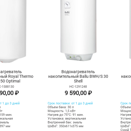
агреватель
Водонагреватель
ный Royal Thermo
накопительный Ballu BWH/S 30
нако
50 Optimal
Shell
-1588130
НС-1291248
90,00 ₽
9 590,00 ₽
т 1 до 3 дней
Срок поставки: от 1 до 3 дней
Срок п
л
Объем бака: 30 л
Объем 
Вт
Мощность: 1,5 кВт
Мощнос
159 мин.
Нагрев до 75°С: 91 мин.
Нагрев
икальная
Установка: вертикальная
Устано
 эмаль
Внутренний бак: эмаль
Внутре
х397 мм
ШхВхГ: 350х611х375 мм
ШхВхГ:
Сухой