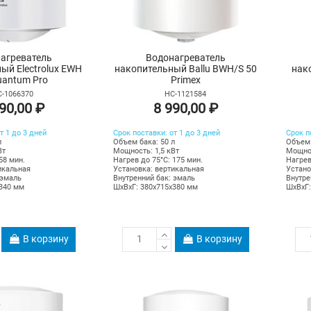
агреватель
Водонагреватель
ый Electrolux EWH
накопительный Ballu BWH/S 50
нак
uantum Pro
Primex
-1066370
НС-1121584
90,00 ₽
8 990,00 ₽
т 1 до 3 дней
Срок поставки: от 1 до 3 дней
Срок п
л
Объем бака: 50 л
Объем 
Вт
Мощность: 1,5 кВт
Мощнос
58 мин.
Нагрев до 75°С: 175 мин.
Нагрев
икальная
Установка: вертикальная
Устано
 эмаль
Внутренний бак: эмаль
Внутре
х340 мм
ШхВхГ: 380х715х380 мм
ШхВхГ:
В корзину
В корзину