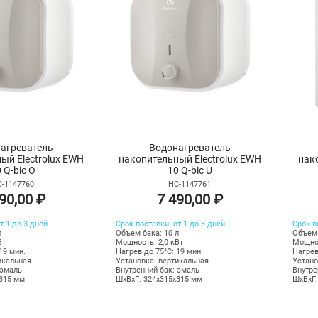
агреватель
Водонагреватель
ый Electrolux EWH
накопительный Electrolux EWH
нак
 Q-bic O
10 Q-bic U
-1147760
НС-1147761
90,00 ₽
7 490,00 ₽
т 1 до 3 дней
Срок поставки: от 1 до 3 дней
Срок п
л
Объем бака: 10 л
Объем 
Вт
Мощность: 2,0 кВт
Мощнос
19 мин.
Нагрев до 75°С: 19 мин.
Нагрев
икальная
Установка: вертикальная
Устано
 эмаль
Внутренний бак: эмаль
Внутре
х315 мм
ШхВхГ: 324х315х315 мм
ШхВхГ: