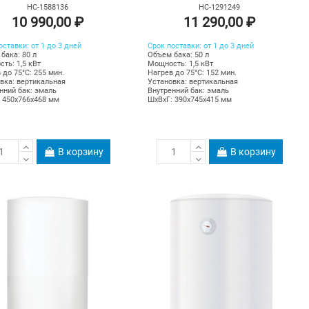
НС-1588136
НС-1291249
10 990,00 ₽
11 290,00 ₽
оставки: от 1 до 3 дней
Срок поставки: от 1 до 3 дней
бака: 80 л
Объем бака: 50 л
ть: 1,5 кВт
Мощность: 1,5 кВт
 до 75°С: 255 мин.
Нагрев до 75°С: 152 мин.
вка: вертикальная
Установка: вертикальная
нний бак: эмаль
Внутренний бак: эмаль
 450х766х468 мм
ШхВхГ: 390х745х415 мм
В корзину
В корзину