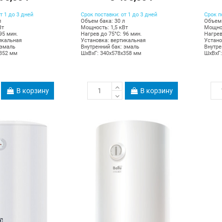
т 1 до 3 дней
Срок поставки: от 1 до 3 дней
Срок п
л
Объем бака: 30 л
Объем 
Вт
Мощность: 1,5 кВт
Мощнос
95 мин.
Нагрев до 75°С: 96 мин.
Нагрев
икальная
Установка: вертикальная
Устано
 эмаль
Внутренний бак: эмаль
Внутре
х352 мм
ШхВхГ: 340х578х358 мм
ШхВхГ:
В корзину
В корзину