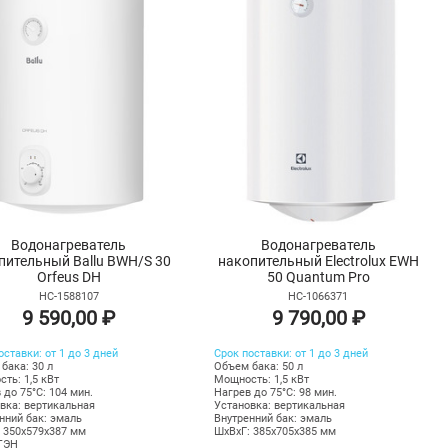
Водонагреватель
Водонагреватель
пительный Ballu BWH/S 30
накопительный Electrolux EWH
Orfeus DH
50 Quantum Pro
НС-1588107
НС-1066371
9 590,00 ₽
9 790,00 ₽
оставки: от 1 до 3 дней
Срок поставки: от 1 до 3 дней
бака: 30 л
Объем бака: 50 л
ть: 1,5 кВт
Мощность: 1,5 кВт
 до 75°С: 104 мин.
Нагрев до 75°С: 98 мин.
вка: вертикальная
Установка: вертикальная
нний бак: эмаль
Внутренний бак: эмаль
 350х579х387 мм
ШхВхГ: 385х705х385 мм
 ТЭН