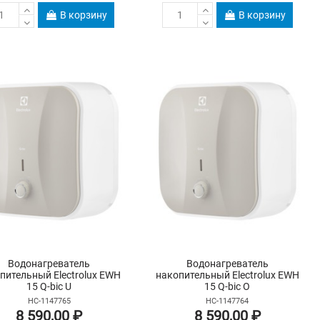
В корзину
В корзину
Водонагреватель
Водонагреватель
пительный Electrolux EWH
накопительный Electrolux EWH
15 Q-bic U
15 Q-bic O
НС-1147765
НС-1147764
8 590,00 ₽
8 590,00 ₽