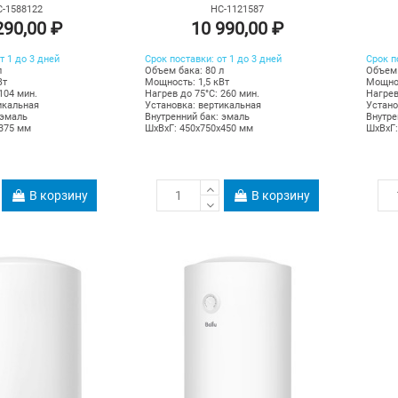
-1588122
НС-1121587
290,00 ₽
10 990,00 ₽
т 1 до 3 дней
Срок поставки: от 1 до 3 дней
Срок п
л
Объем бака: 80 л
Объем 
Вт
Мощность: 1,5 кВт
Мощнос
104 мин.
Нагрев до 75°С: 260 мин.
Нагрев
икальная
Установка: вертикальная
Устано
 эмаль
Внутренний бак: эмаль
Внутре
х375 мм
ШхВхГ: 450х750х450 мм
ШхВхГ:
В корзину
В корзину