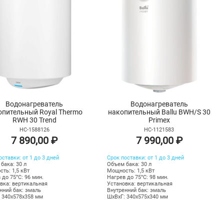
Водонагреватель
Водонагреватель
опительный Royal Thermo
накопительный Ballu BWH/S 30
RWH 30 Trend
Primex
НС-1588126
НС-1121583
7 890,00 ₽
7 990,00 ₽
оставки: от 1 до 3 дней
Срок поставки: от 1 до 3 дней
бака: 30 л
Объем бака: 30 л
ть: 1,5 кВт
Мощность: 1,5 кВт
 до 75°С: 96 мин.
Нагрев до 75°С: 98 мин.
вка: вертикальная
Установка: вертикальная
нний бак: эмаль
Внутренний бак: эмаль
 340х578х358 мм
ШхВхГ: 340х575х340 мм