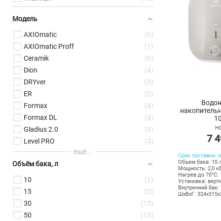
Модель
AXIOmatic
6
AXIOmatic Proff
1
Ceramik
6
Dion
4
DRYver
5
ER
2
Водон
Formax
4
накопительн
Formax DL
4
10
НС
Gladius 2.0
4
7 4
Level PRO
4
ещё...
Срок поставки: о
Объем бака: 10 
Объём бака, л
Мощность: 2,0 к
Нагрев до 75°С: 
10
2
Установка: верт
Внутренний бак:
15
2
ШхВхГ: 324х315
30
15
50
16